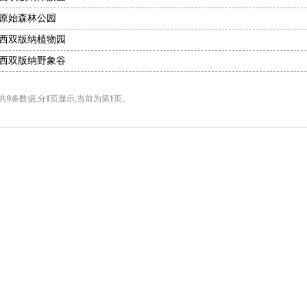
原始森林公园
西双版纳植物园
西双版纳野象谷
共
9
条数据,分
1
页显示,当前为第
1
页。