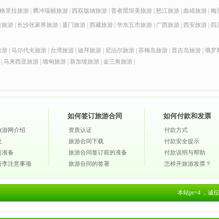
格里拉旅游
|
腾冲瑞丽旅游
|
西双版纳旅游
|
普者黑坝美旅游
|
怒江旅游
|
曲靖旅游
|
梅
连旅游
|
长沙张家界旅游
|
厦门旅游
|
西藏旅游
|
华东五市旅游
|
广西旅游
|
西安旅游
|
四
旅游
|
马尔代夫旅游
|
台湾旅游
|
迪拜旅游
|
尼泊尔旅游
|
苏梅岛旅游
|
普吉岛旅游
|
俄罗
|
马来西亚旅游
|
缅甸旅游
|
新加坡旅游
|
金三角旅游
|
如何签订旅游合同
如何付款和发票
旅游网介绍
资质认证
付款方式
社
旅游合同下载
付款安全提示
前准备
旅游合同签订前的准备
付款说明与帮助
行李注意事项
旅游合同的签署
怎样开旅游发票？
本站pr=4 ，