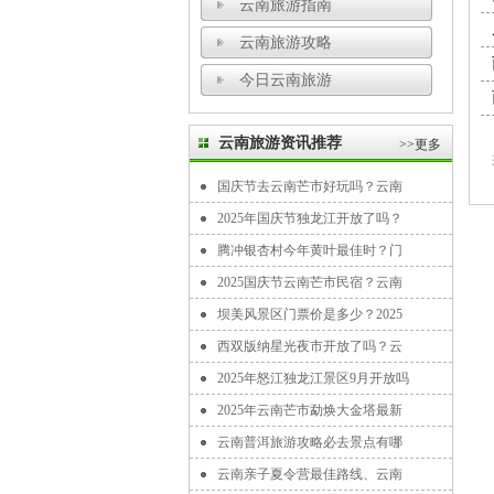
云南旅游指南
云南旅游攻略
今日云南旅游
云南旅游资讯推荐
>>更多
国庆节去云南芒市好玩吗？云南
2025年国庆节独龙江开放了吗？
腾冲银杏村今年黄叶最佳时？门
2025国庆节云南芒市民宿？云南
坝美风景区门票价是多少？2025
西双版纳星光夜市开放了吗？云
2025年怒江独龙江景区9月开放吗
2025年云南芒市勐焕大金塔最新
云南普洱旅游攻略必去景点有哪
云南亲子夏令营最佳路线、云南