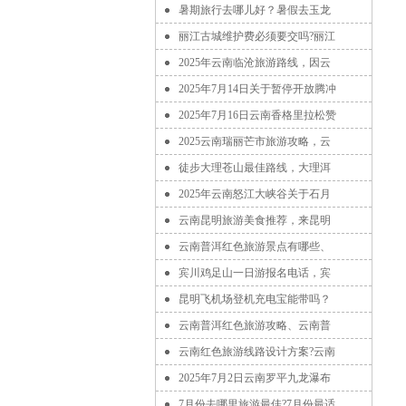
暑期旅行去哪儿好？暑假去玉龙
丽江古城维护费必须要交吗?丽江
2025年云南临沧旅游路线，因云
2025年7月14日关于暂停开放腾冲
2025年7月16日云南香格里拉松赞
2025云南瑞丽芒市旅游攻略，云
徒步大理苍山最佳路线，大理洱
2025年云南怒江大峡谷关于石月
云南昆明旅游美食推荐，来昆明
云南普洱红色旅游景点有哪些、
宾川鸡足山一日游报名电话，宾
昆明飞机场登机充电宝能带吗？
云南普洱红色旅游攻略、云南普
云南红色旅游线路设计方案?云南
2025年7月2日云南罗平九龙瀑布
7月份去哪里旅游最佳?7月份最适