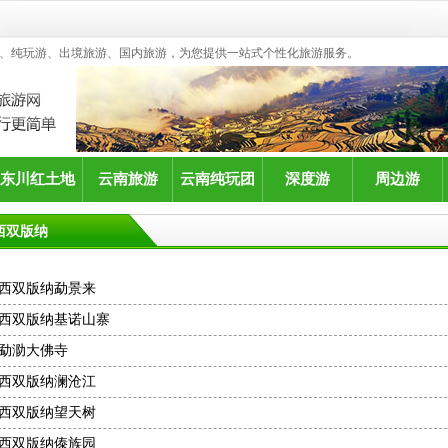
、纯玩游、出境旅游、国内旅游，为您提供一站式个性化旅游服务。
东川红土地
云南旅游
云南纯玩团
深度游
周边游
西双版纳
西双版纳勐景来
西双版纳基诺山寨
勐泐大佛寺
西双版纳澜沧江
西双版纳望天树
西双版纳傣族园