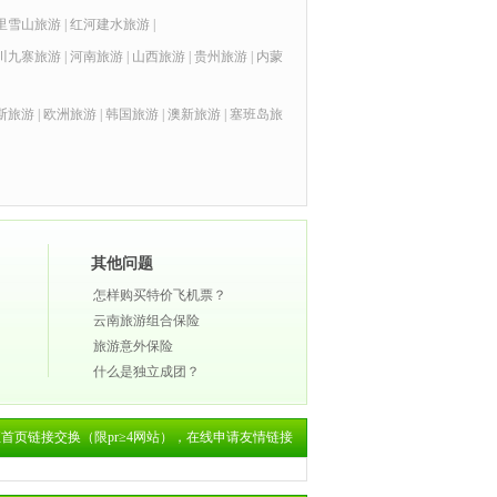
里雪山旅游
|
红河建水旅游
|
川九寨旅游
|
河南旅游
|
山西旅游
|
贵州旅游
|
内蒙
斯旅游
|
欧洲旅游
|
韩国旅游
|
澳新旅游
|
塞班岛旅
其他问题
怎样购买特价飞机票？
云南旅游组合保险
旅游意外保险
什么是独立成团？
诚征首页链接交换（限pr≥4网站），
在线申请友情链接