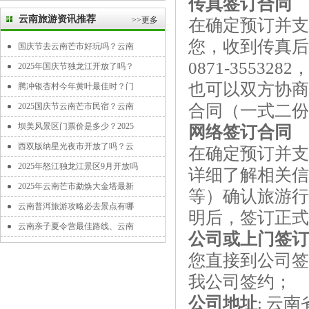
传真签订合同
云南旅游资讯推荐
>>更多
在确定预订并支
您，收到传真后
国庆节去云南芒市好玩吗？云南
0871-355
2025年国庆节独龙江开放了吗？
也可以双方协商
腾冲银杏村今年黄叶最佳时？门
2025国庆节云南芒市民宿？云南
合同（一式二份
坝美风景区门票价是多少？2025
网络签订合同
西双版纳星光夜市开放了吗？云
在确定预订并支
2025年怒江独龙江景区9月开放吗
详细了解相关信息
2025年云南芒市勐焕大金塔最新
等）确认旅游行
云南普洱旅游攻略必去景点有哪
明后，签订正式
云南亲子夏令营最佳路线、云南
公司或上门签订
您直接到公司签
我公司签约；
公司地址
: 云