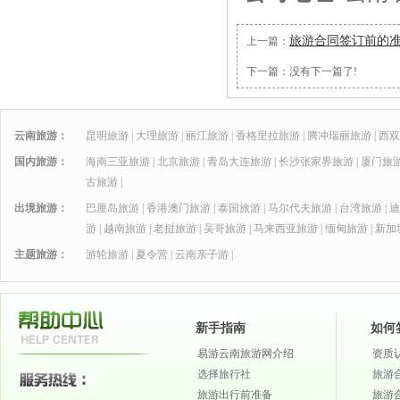
旅游合同签订前的
上一篇：
下一篇：没有下一篇了!
云南旅游：
昆明旅游
|
大理旅游
|
丽江旅游
|
香格里拉旅游
|
腾冲瑞丽旅游
|
西双
国内旅游：
海南三亚旅游
|
北京旅游
|
青岛大连旅游
|
长沙张家界旅游
|
厦门旅
古旅游
|
出境旅游：
巴厘岛旅游
|
香港澳门旅游
|
泰国旅游
|
马尔代夫旅游
|
台湾旅游
|
迪
游
|
越南旅游
|
老挝旅游
|
吴哥旅游
|
马来西亚旅游
|
缅甸旅游
|
新加
主题旅游：
游轮旅游
|
夏令营
|
云南亲子游
|
新手指南
如何
易游云南旅游网介绍
资质
选择旅行社
旅游
旅游出行前准备
旅游