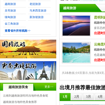
越南旅游
老挝旅游
越南旅游
吴哥旅游
马来西亚旅游
缅甸旅游
新加坡旅游
昆明到
线路特
金三角旅游
姿百态的
查看省外所有线路>>
出团时间
云南昆
线路特
也是越南
出团时间
共
2
条数据,分
1
页显示,当前为第
1
页
出境月推荐最佳旅
更多>>
越南旅游美食
云南到越南旅游吃吗当地特色美食呢
1月
2月
3月
4月
越南旅游当地特色美食推荐