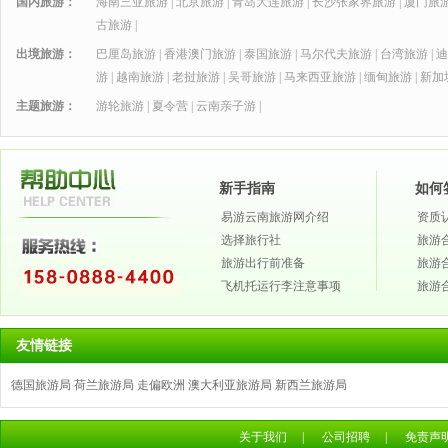
国内旅游：
海南三亚旅游
|
北京旅游
|
青岛大连旅游
|
长沙张家界旅游
|
厦门旅
古旅游
|
出境旅游：
巴厘岛旅游
|
香港澳门旅游
|
泰国旅游
|
马尔代夫旅游
|
台湾旅游
|
迪
游
|
越南旅游
|
老挝旅游
|
吴哥旅游
|
马来西亚旅游
|
缅甸旅游
|
新加
主题旅游：
游轮旅游
|
夏令营
|
云南亲子游
|
新手指南
如何
易游云南旅游网介绍
资质
选择旅行社
旅游
旅游出行前准备
旅游
飞机托运行李注意事项
旅游
友情链接
德国旅游局
荷兰旅游局
走偏欧洲
澳大利亚旅游局
新西兰旅游局
关于我们
|
公司招聘
|
免责声