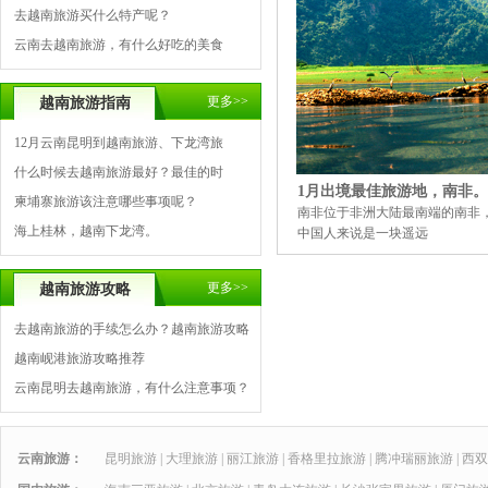
去越南旅游买什么特产呢？
云南去越南旅游，有什么好吃的美食
更多>>
越南旅游指南
12月云南昆明到越南旅游、下龙湾旅
什么时候去越南旅游最好？最佳的时
1月出境最佳旅游地，南非。
柬埔寨旅游该注意哪些事项呢？
南非位于非洲大陆最南端的南非
海上桂林，越南下龙湾。
中国人来说是一块遥远
更多>>
越南旅游攻略
去越南旅游的手续怎么办？越南旅游攻略
越南岘港旅游攻略推荐
云南昆明去越南旅游，有什么注意事项？
云南旅游：
昆明旅游
|
大理旅游
|
丽江旅游
|
香格里拉旅游
|
腾冲瑞丽旅游
|
西双