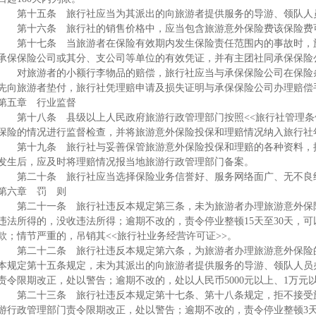
第十五条 旅行社应当为其派出的向旅游者提供服务的导游、领队人
第十六条 旅行社的销售价格中，应当包含旅游意外保险费该保险费
第十七条 当旅游者在保险有效期内发生保险责任范围内的事故时，旅
承保保险公司或其分、支公司等单位的有效凭证，并有主团社同承保保险
对旅游者的小额行李物品的赔偿，旅行社应当与承保保险公司在保险条
先向旅游者垫付，旅行社凭理赔申请及损失证明与承保保险公司办理赔偿
第五章 行业监督
第十八条 县级以上人民政府旅游行政管理部门按照<<旅行社管理条例
保险的情况进行监督检查，并将旅游意外保险投保和理赔情况纳入旅行社
第十九条 旅行社与妥善保管旅游意外保险投保和理赔的各种资料，接
发生后，应及时将理赔情况报当地旅游行政管理部门备案。
第二十条 旅行社应当选择保险业务信誉好、服务网络面广、无不良
第六章 罚 则
第二十一条 旅行社违反本规定第三条，未为旅游者办理旅游意外保险
违法所得的，没收违法所得；逾期不改的，责令停业整顿15天至30天，可以
款；情节严重的，吊销其<<旅行社业务经营许可证>>。
第二十二条 旅行社违反本规定第六条，为旅游者办理旅游意外保险的
本规定第十五条规定，未为其派出的向旅游者提供服务的导游、领队人员
责令限期改正，处以警告；逾期不改的，处以人民币5000元以上、1万元
第二十三条 旅行社违反本规定第十七条、第十八条规定，拒不接受旅
游行政管理部门责令限期改正，处以警告；逾期不改的，责令停业整顿3天至