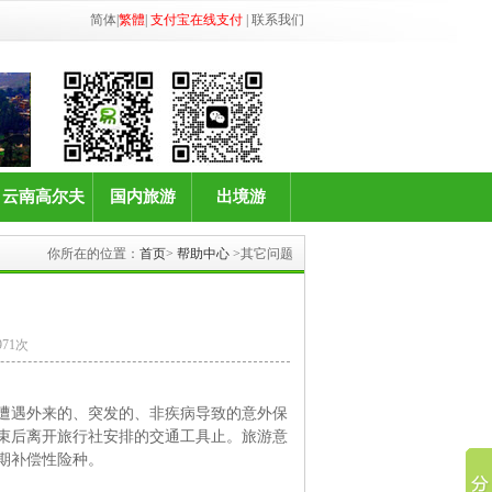
简体
|
繁體
|
支付宝在线支付
|
联系我们
云南高尔夫
国内旅游
出境游
你所在的位置：
首页
>
帮助中心
>其它问题
71次
遭遇外来的、突发的、非疾病导致的意外保
束后离开旅行社安排的交通工具止。旅游意
期补偿性险种。