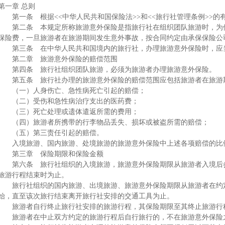
第一章 总则
第一条 根据<<中华人民共和国保险法>>和<<旅行社管理条例>>的
第二条 本规定所称旅游意外保险是指旅行社在组织团队旅游时，为保
保险费，一旦旅游者在旅游期间发生意外事故，按合同约定由承保保险公
第三条 在中华人民共和国境内的旅行社，办理旅游意外保险时，应
第二章 旅游意外保险的赔偿范围
第四条 旅行社组织团队旅游，必须为旅游者办理旅游意外保险。
第五条 旅行社办理的旅游意外保险的赔偿范围应包括旅游者在旅游
（一）人身伤亡、急性病死亡引起的赔偿；
（二）受伤和急性病治疗支出的医药费；
（三）死亡处理或遗体遣返所需的费用；
（四）旅游者所携带的行李物品丢失、损坏或被盗所需的赔偿；
（五）第三责任引起的赔偿。
入境旅游、国内旅游、处境旅游的旅游意外保险中上述各项赔偿的比
第三章 保险期限和保险金额
第六条 旅行社组织的入境旅游，旅游意外保险期限从旅游者入境后参
旅游行程结束时为止。
旅行社组织的国内旅游、出境旅游、旅游意外保险期限从旅游者在约
始，直至该次旅行结束离开旅行社安排的交通工具为止。
旅游者自行终止旅行社安排的旅游行程，其保险期限至其终止旅游行
旅游者在中止双方约定的旅游行程后自行旅行的，不在旅游意外保险