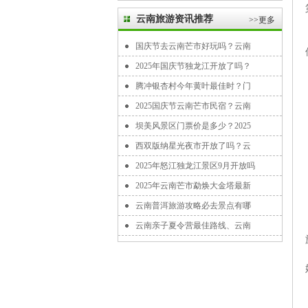
云南旅游资讯推荐
>>更多
国庆节去云南芒市好玩吗？云南
2025年国庆节独龙江开放了吗？
腾冲银杏村今年黄叶最佳时？门
2025国庆节云南芒市民宿？云南
坝美风景区门票价是多少？2025
西双版纳星光夜市开放了吗？云
2025年怒江独龙江景区9月开放吗
2025年云南芒市勐焕大金塔最新
云南普洱旅游攻略必去景点有哪
云南亲子夏令营最佳路线、云南