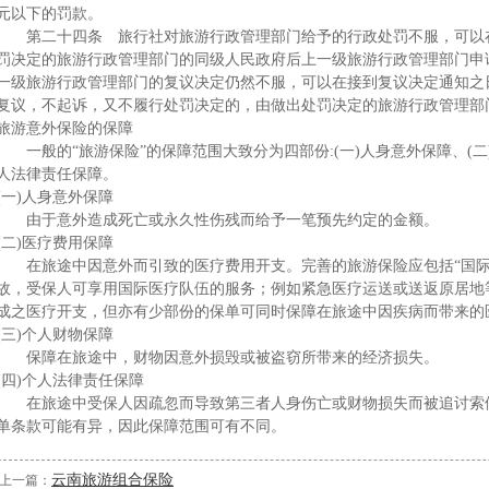
元以下的罚款。
第二十四条 旅行社对旅游行政管理部门给予的行政处罚不服，可以在
罚决定的旅游行政管理部门的同级人民政府后上一级旅游行政管理部门申
一级旅游行政管理部门的复议决定仍然不服，可以在接到复议决定通知之
复议，不起诉，又不履行处罚决定的，由做出处罚决定的旅游行政管理部
旅游意外保险的保障
一般的“旅游保险”的保障范围大致分为四部份:(一)人身意外保障、(二)
人法律责任保障。
(一)人身意外保障
由于意外造成死亡或永久性伤残而给予一笔预先约定的金额。
(二)医疗费用保障
在旅途中因意外而引致的医疗费用开支。完善的旅游保险应包括“国际
故，受保人可享用国际医疗队伍的服务；例如紧急医疗运送或送返原居地
成之医疗开支，但亦有少部份的保单可同时保障在旅途中因疾病而带来的
(三)个人财物保障
保障在旅途中，财物因意外损毁或被盗窃所带来的经济损失。
(四)个人法律责任保障
在旅途中受保人因疏忽而导致第三者人身伤亡或财物损失而被追讨索偿
单条款可能有异，因此保障范围可有不同。
云南旅游组合保险
上一篇：