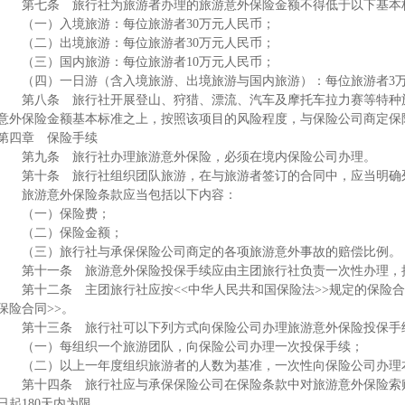
第七条 旅行社为旅游者办理的旅游意外保险金额不得低于以下基本
（一）入境旅游：每位旅游者30万元人民币；
（二）出境旅游：每位旅游者30万元人民币；
（三）国内旅游：每位旅游者10万元人民币；
（四）一日游（含入境旅游、出境旅游与国内旅游）：每位旅游者3
第八条 旅行社开展登山、狩猎、漂流、汽车及摩托车拉力赛等特种旅
意外保险金额基本标准之上，按照该项目的风险程度，与保险公司商定保
第四章 保险手续
第九条 旅行社办理旅游意外保险，必须在境内保险公司办理。
第十条 旅行社组织团队旅游，在与旅游者签订的合同中，应当明确
旅游意外保险条款应当包括以下内容：
（一）保险费；
（二）保险金额；
（三）旅行社与承保保险公司商定的各项旅游意外事故的赔偿比例。
第十一条 旅游意外保险投保手续应由主团旅行社负责一次性办理，
第十二条 主团旅行社应按<<中华人民共和国保险法>>规定的保险合
保险合同>>。
第十三条 旅行社可以下列方式向保险公司办理旅游意外保险投保手
（一）每组织一个旅游团队，向保险公司办理一次投保手续；
（二）以上一年度组织旅游者的人数为基准，一次性向保险公司办理
第十四条 旅行社应与承保保险公司在保险条款中对旅游意外保险索赔
日起180天内为限。