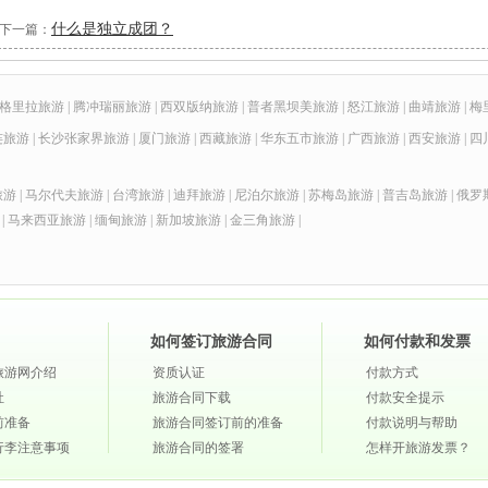
什么是独立成团？
下一篇：
格里拉旅游
|
腾冲瑞丽旅游
|
西双版纳旅游
|
普者黑坝美旅游
|
怒江旅游
|
曲靖旅游
|
梅
连旅游
|
长沙张家界旅游
|
厦门旅游
|
西藏旅游
|
华东五市旅游
|
广西旅游
|
西安旅游
|
四
旅游
|
马尔代夫旅游
|
台湾旅游
|
迪拜旅游
|
尼泊尔旅游
|
苏梅岛旅游
|
普吉岛旅游
|
俄罗
|
马来西亚旅游
|
缅甸旅游
|
新加坡旅游
|
金三角旅游
|
如何签订旅游合同
如何付款和发票
旅游网介绍
资质认证
付款方式
社
旅游合同下载
付款安全提示
前准备
旅游合同签订前的准备
付款说明与帮助
行李注意事项
旅游合同的签署
怎样开旅游发票？