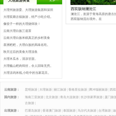
更多>>
大理旅游美食
西双版纳澜沧江
大理州旅游委、大理旅游集团和深圳
澜沧江，发源于青海高原的唐古
大理双廊古镇旅游，特产小吃介绍。
西双版纳流出境外。在
像饺子一样的大理烧饵块！
云南大理白族三道茶
云南大理白族米糕真正的乡村美食
喜洲粑粑，大理白族的风味名吃。
秋天过后的美食大理冻鱼
大理木瓜水，清凉甘甜。
大理巍山粑肉饵丝，令人回味无穷。
大理凉鸡米线,小吃中的当家花旦。
云南旅游：
昆明旅游
|
大理旅游
|
丽江旅游
|
香格里拉旅游
|
腾冲瑞丽旅游
|
西双
国内旅游：
海南三亚旅游
|
北京旅游
|
青岛大连旅游
|
长沙张家界旅游
|
厦门旅
古旅游
|
出境旅游：
巴厘岛旅游
|
香港澳门旅游
|
泰国旅游
|
马尔代夫旅游
|
台湾旅游
|
迪