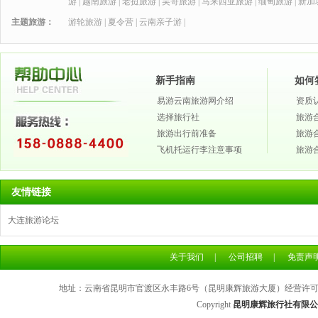
游
|
越南旅游
|
老挝旅游
|
吴哥旅游
|
马来西亚旅游
|
缅甸旅游
|
新加
主题旅游：
游轮旅游
|
夏令营
|
云南亲子游
|
新手指南
如何
易游云南旅游网介绍
资质
选择旅行社
旅游
旅游出行前准备
旅游
飞机托运行李注意事项
旅游
友情链接
大连旅游论坛
关于我们
|
公司招聘
|
免责声
地址：云南省昆明市官渡区永丰路6号（昆明康辉旅游大厦）经营许可证号：L
Copyright
昆明康辉旅行社有限公