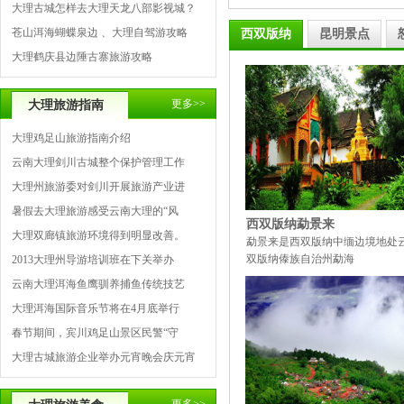
大理古城怎样去大理天龙八部影视城？
苍山洱海蝴蝶泉边 、大理自驾游攻略
西双版纳
昆明景点
大理鹤庆县边陲古寨旅游攻略
更多>>
大理旅游指南
大理鸡足山旅游指南介绍
云南大理剑川古城整个保护管理工作
大理州旅游委对剑川开展旅游产业进
暑假去大理旅游感受云南大理的“风
西双版纳勐景来
大理双廊镇旅游环境得到明显改善。
勐景来是西双版纳中缅边境地处
双版纳傣族自治州勐海
2013大理州导游培训班在下关举办
云南大理洱海鱼鹰驯养捕鱼传统技艺
大理洱海国际音乐节将在4月底举行
春节期间，宾川鸡足山景区民警“守
大理古城旅游企业举办元宵晚会庆元宵