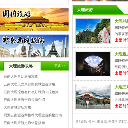
大理旅游
大理鸡
线路特
的重要景
出团时间
大理巍
线路特
更多>>
大理旅游攻略
线两侧的
出团时间
云南大理自助旅游攻略
云南大理天龙八部影视城旅游攻略
大理三
云南大理挖色有什么好玩的？挖色旅
线路特
云南大理旅游交通指南介绍
古朴典雅
出团时间
大理古城游玩攻略
易游云南旅游网推荐大理旅游购物指南
共
3
条数据,分
1
页显示,当前为第
1
页
云南大理旅游交通信息指南