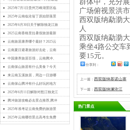
群体中，充分展
2025年7月1日贵州万峰湖景区临
广场俯视景洪市
2025年云南临沧翁丁原始部落景
西双版纳勐泐大
2025年6月30日关于解除独龙江旅
人
2025云南香格里拉暑假旅游最新
西双版纳勐泐大
云南旅居康养哪个最好？2025云
乘坐4路公交车
云南夏日避暑旅游好去处，云南
要15元。
中国康养旅居百强，云南腾冲、
分享到：
云南保山旅居有什么美食？今天
来云南玉溪旅居，周边一日游哪
西双版纳基诺山寨
上一篇：
云南保山腾冲有什么好玩的地方
西双版纳澜沧江
下一篇：
2025年6月11日解除对怒江独龙江
腾冲旅游攻略必去景点推荐,腾冲
热门景点
2025年准考证云南免费的旅游景
2025年云南哪些景点高考生免费