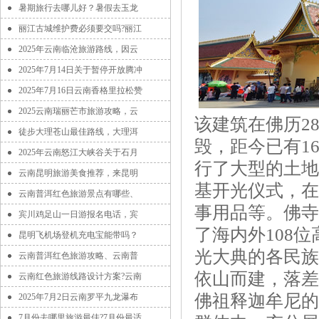
暑期旅行去哪儿好？暑假去玉龙
丽江古城维护费必须要交吗?丽江
2025年云南临沧旅游路线，因云
2025年7月14日关于暂停开放腾冲
2025年7月16日云南香格里拉松赞
2025云南瑞丽芒市旅游攻略，云
该建筑在佛历2
徒步大理苍山最佳路线，大理洱
毁，距今已有16
2025年云南怒江大峡谷关于石月
行了大型的土地
云南昆明旅游美食推荐，来昆明
基开光仪式，在
云南普洱红色旅游景点有哪些、
事用品等。佛寺
宾川鸡足山一日游报名电话，宾
了海内外108
昆明飞机场登机充电宝能带吗？
光大典的各民族
云南普洱红色旅游攻略、云南普
依山而建，落差
云南红色旅游线路设计方案?云南
佛祖释迦牟尼的
2025年7月2日云南罗平九龙瀑布
7月份去哪里旅游最佳?7月份最适