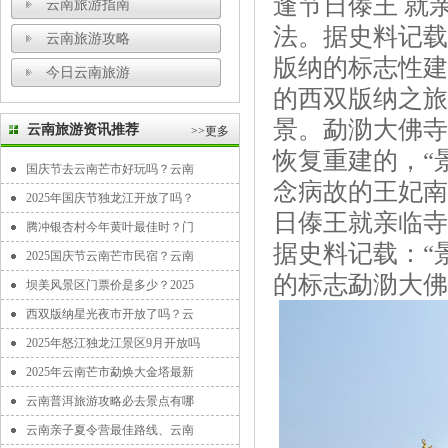
逢节日傣王 就
云南旅游指南
法。据史料记载
云南旅游攻略
版纳的标志性建
今日云南旅游
的西双版纳之旅
景。勐泐大佛寺
云南旅游资讯推荐
>>更多
恢复重建的，“
国庆节去云南芒市好玩吗？云南
念病故的王妃南
2025年国庆节独龙江开放了吗？
日傣王就亲临寺
腾冲银杏村今年黄叶最佳时？门
据史料记载：“
2025国庆节云南芒市民宿？云南
的标志勐泐大佛
坝美风景区门票价是多少？2025
西双版纳星光夜市开放了吗？云
2025年怒江独龙江景区9月开放吗
2025年云南芒市勐焕大金塔最新
云南普洱旅游攻略必去景点有哪
云南亲子夏令营最佳路线、云南