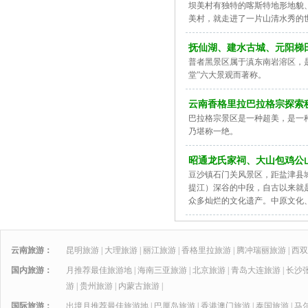
坝美村有独特的喀斯特地形地貌
美村，就走进了一片山清水秀的
抚仙湖、建水古城、元阳梯
普者黑景区属于滇东南岩溶区，
堂”六大景观而著称。
云南香格里拉巴拉格宗探索秘
巴拉格宗景区是一种超美，是一
乃堪称一绝。
昭通龙氏家祠、大山包鸡公
豆沙镇石门关风景区，距盐津县
提江）深谷的中段，自古以来就
众多灿烂的文化遗产。中原文化
云南旅游：
昆明旅游
|
大理旅游
|
丽江旅游
|
香格里拉旅游
|
腾冲瑞丽旅游
|
西双
国内旅游：
月推荐最佳旅游地
|
海南三亚旅游
|
北京旅游
|
青岛大连旅游
|
长沙
游
|
贵州旅游
|
内蒙古旅游
|
国际旅游：
出境月推荐最佳旅游地
|
巴厘岛旅游
|
香港澳门旅游
|
泰国旅游
|
马