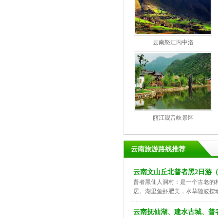
云南怒江丙中洛
丽江观音峡景区
云南旅游路线推荐
云南文山丘北普者黑2日游
普者黑仙人洞村：是一个古老的
居。湖里鱼虾肥美，水草随波摆
云南抚仙湖、建水古城、普