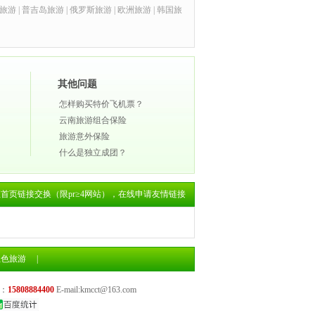
旅游
|
普吉岛旅游
|
俄罗斯旅游
|
欧洲旅游
|
韩国旅
其他问题
怎样购买特价飞机票？
云南旅游组合保险
旅游意外保险
什么是独立成团？
诚征首页链接交换（限pr≥4网站），
在线申请友情链接
红色旅游
|
：
15808884400
E-mail:kmcct@163.com