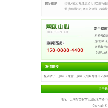
国际旅游：
出境月推荐最佳旅游地
|
巴厘岛旅
游
|
澳新旅游
|
塞班岛旅游
|
越南旅
新手指南
易游云南
选择旅行
旅游出行
飞机托运
友情链接
昆明轿子山景区
玉龙雪山景区
元阳哈尼梯田
石林
关于我
地址：云南省昆明市官渡区永丰路6号（
Copyright ©