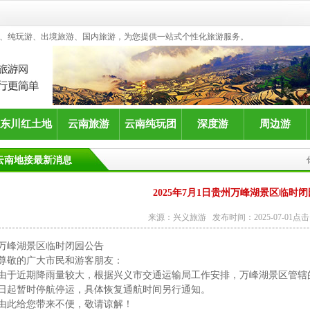
、纯玩游、出境旅游、国内旅游，为您提供一站式个性化旅游服务。
东川红土地
云南旅游
云南纯玩团
深度游
周边游
云南地接最新消息
2025年7月1日贵州万峰湖景区临时
来源：兴义旅游 发布时间：2025-07-01点击
万峰湖景区临时闭园公告
尊敬的广大市民和游客朋友：
由于近期降雨量较大，根据兴义市交通运输局工作安排，万峰湖景区管辖的旅
日起暂时停航停运，具体恢复通航时间另行通知。
由此给您带来不便，敬请谅解！