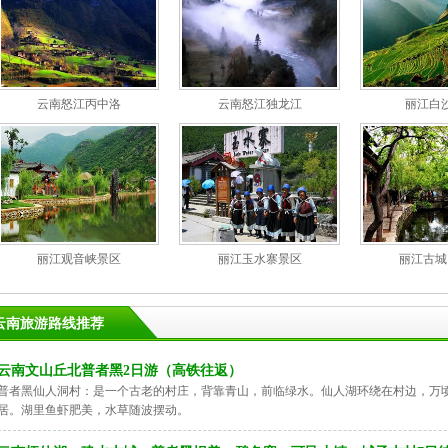
云南怒江丙中洛
云南怒江独龙江
丽江白
丽江观音峡景区
丽江玉水寨景区
丽江古城
云南旅游路线推荐
云南文山丘北普者黑2日游（高铁往返）
普者黑仙人洞村：是一个古老的村庄，背靠青山，前临绿水。仙人湖环绕在村边，万
居。湖里鱼虾肥美，水草随波摆动。