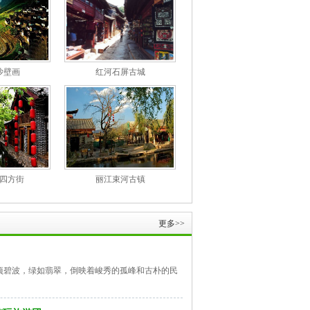
沙壁画
红河石屏古城
四方街
丽江束河古镇
更多>>
顷碧波，绿如翡翠，倒映着峻秀的孤峰和古朴的民