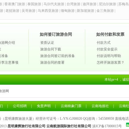
游
|
香港澳门旅游
|
泰国旅游
|
马尔代夫旅游
|
台湾旅游
|
迪拜旅游
|
尼泊尔旅游
|
苏梅岛
游
|
老挝旅游
|
吴哥旅游
|
马来西亚旅游
|
缅甸旅游
|
新加坡旅游
|
金三角旅游
|
如何签订旅游合同
如何付款和发票
旅游网介绍
资质认证
付款方式
社
旅游合同下载
付款安全提示
前准备
旅游合同签订前的准备
付款说明与帮助
行李注意事项
旅游合同的签署
怎样开旅游发票？
本站pr=4 ，
旅游网
们
|
公司招聘
|
免责声明
|
云南映象门票
|
云南地接社
|
云南
昆明康辉旅游大厦）经营许可证号：L-YN-GJ00020 QQ咨询：
545589959
直线电话
 2013
昆明康辉旅行社有限公司 云南航游国际旅行社有限公司
滇ICP备17000015号