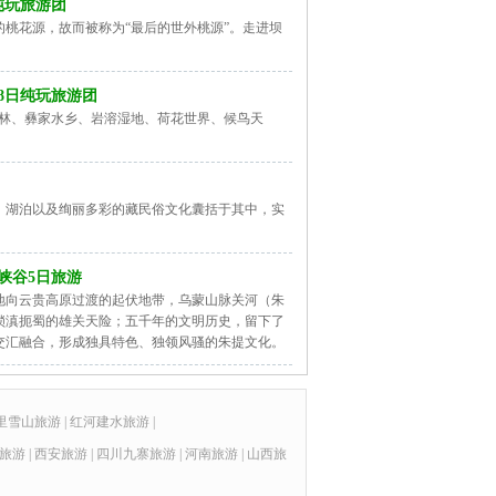
纯玩旅游团
桃花源，故而被称为“最后的世外桃源”。走进坝
8日纯玩旅游团
峰林、彝家水乡、岩溶湿地、荷花世界、候鸟天
、湖泊以及绚丽多彩的藏民俗文化囊括于其中，实
峡谷5日旅游
地向云贵高原过渡的起伏地带，乌蒙山脉关河（朱
锁滇扼蜀的雄关天险；五千年的文明历史，留下了
交汇融合，形成独具特色、独领风骚的朱提文化。
里雪山旅游
|
红河建水旅游
|
旅游
|
西安旅游
|
四川九寨旅游
|
河南旅游
|
山西旅