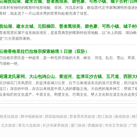
云南抚仙湖、建水古城、普者黑坝美、碧色寨、可邑小镇、城子古村7日
坝美村有独特的喀斯特地形地貌、溶洞、河流及村落，酷似晋代文学家陶渊明所描述的
美村，就走进了一片山清水秀的世界到处都充满了绿意。
抚仙湖、建水古城、元阳梯田、普者黑坝美、碧色寨、可邑小镇、城子村
普者黑景区属于滇东南岩溶区，是发育典型的喀斯特岩溶地貌，以“水上田园、湖泊
堂”六大景观而著称。
云南香格里拉巴拉格宗探索秘境 5 日游（双卧）
巴拉格宗景区是一种超美，是一种无所言喻的大美，峡谷、河流、乱石、雪山、草原
乃堪称一绝。
昭通龙氏家祠、大山包鸡公山、黄连河、盐津豆沙古镇、五尺道、西部大
豆沙镇石门关风景区，距盐津县城22公里，位于云南省滇东北的滇川交界处，四川盆
提江）深谷的中段，自古以来就是中原入滇的要隘之地。大自然的鬼斧神工，劈就了
众多灿烂的文化遗产。中原文化、荆楚文化、巴蜀文化、僰人文化和古滇文化在这里
格里拉旅游
|
腾冲瑞丽旅游
|
西双版纳旅游
|
普者黑坝美旅游
|
怒江旅游
|
曲靖旅游
|
梅
|
北京旅游
|
青岛大连旅游
|
长沙张家界旅游
|
厦门旅游
|
西藏旅游
|
华东五市旅游
|
广西