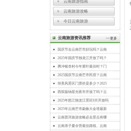
云南旅游指南
云南旅游攻略
今日云南旅游
云南旅游资讯推荐
>>更多
国庆节去云南芒市好玩吗？云南
2025年国庆节独龙江开放了吗？
腾冲银杏村今年黄叶最佳时？门
2025国庆节云南芒市民宿？云南
坝美风景区门票价是多少？2025
西双版纳星光夜市开放了吗？云
2025年怒江独龙江景区9月开放吗
2025年云南芒市勐焕大金塔最新
云南普洱旅游攻略必去景点有哪
云南亲子夏令营最佳路线、云南