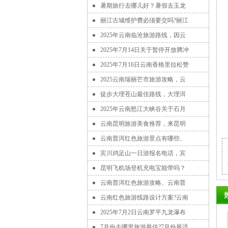
暑期旅行去哪儿好？暑假去玉龙
丽江古城维护费必须要交吗?丽江
2025年云南临沧旅游路线，因云
2025年7月14日关于暂停开放腾冲
2025年7月16日云南香格里拉松赞
2025云南瑞丽芒市旅游攻略，云
徒步大理苍山最佳路线，大理洱
2025年云南怒江大峡谷关于石月
云南昆明旅游美食推荐，来昆明
云南普洱红色旅游景点有哪些、
宾川鸡足山一日游报名电话，宾
昆明飞机场登机充电宝能带吗？
云南普洱红色旅游攻略、云南普
云南红色旅游线路设计方案?云南
2025年7月2日云南罗平九龙瀑布
7月份去哪里旅游最佳?7月份最适