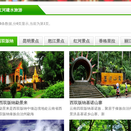
红河建水旅游
0
条数据,分
0
页显示,当前为第
1
页。
西双版纳
昆明景点
怒江景点
红河景点
香格里拉
丽
西双版纳勐景来
西双版纳基诺山寨
勐景来是西双版纳中缅边境地处云南省西
云南四双版纳基诺族，聚居于傣族自治
双版纳傣族自治州勐海
景洪县基诺乡山寨。新