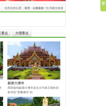
你所在的位置：
首页
>
云南旅游
>红河建水旅游
江景点
大理景点
勐泐大佛寺
州
西双版纳勐泐大佛寺是在古代傣王朝的皇
家寺院“景飘佛寺”的