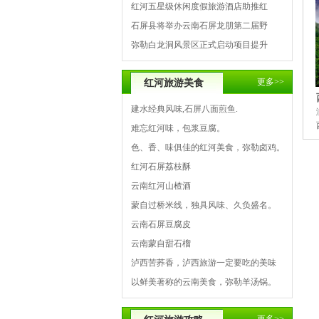
红河五星级休闲度假旅游酒店助推红
石屏县将举办云南石屏龙朋第二届野
弥勒白龙洞风景区正式启动项目提升
更多>>
红河旅游美食
建水经典风味,石屏八面煎鱼.
难忘红河味，包浆豆腐。
色、香、味俱佳的红河美食，弥勒卤鸡。
红河石屏荔枝酥
云南红河山楂酒
蒙自过桥米线，独具风味、久负盛名。
云南石屏豆腐皮
云南蒙自甜石榴
泸西苦荞香，泸西旅游一定要吃的美味
以鲜美著称的云南美食，弥勒羊汤锅。