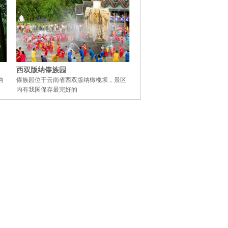
西双版纳傣族园
纳
傣族园位于云南省西双版纳橄榄坝，景区
内有我国保存最完好的