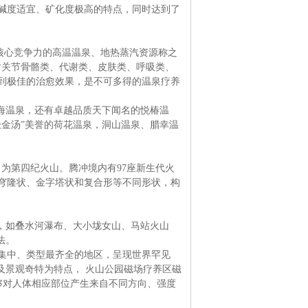
碱度适宜、矿化度极高的特点，同时达到了
核心竞争力的高温温泉、地热蒸汽资源称之
对关节骨骼类、代谢类、皮肤类、呼吸类、
到极佳的治愈效果，是不可多得的温泉疗养
海温泉，还有卓越品质天下闻名的悦椿温
金汤”美誉的荷花温泉，洞山温泉、腊幸温
，为第四纪火山。腾冲境内有97座新生代火
穹隆状、金字塔状和复合形等不同形状，构
，如叠水河瀑布、大小垅女山、马站火山
法。
集中、类型最齐全的地区，呈现世界罕见
及景观奇特为特点， 火山公园磁场疗养区磁
能够对人体相应部位产生来自不同方向、强度