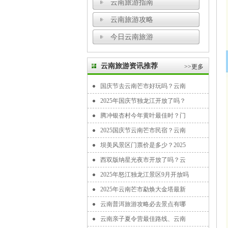
云南旅游指南
云南旅游攻略
今日云南旅游
云南旅游资讯推荐
>>更多
国庆节去云南芒市好玩吗？云南
2025年国庆节独龙江开放了吗？
腾冲银杏村今年黄叶最佳时？门
2025国庆节云南芒市民宿？云南
坝美风景区门票价是多少？2025
西双版纳星光夜市开放了吗？云
2025年怒江独龙江景区9月开放吗
2025年云南芒市勐焕大金塔最新
云南普洱旅游攻略必去景点有哪
云南亲子夏令营最佳路线、云南