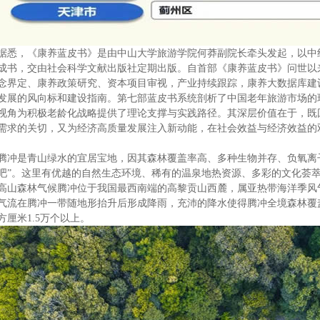
据悉，《康养蓝皮书》是由中山大学旅游学院何莽副院长牵头发起，以中
成书，交由社会科学文献出版社定期出版。自首部《康养蓝皮书》问世以
念界定、康养政策研究、资本项目审视，产业持续跟踪，康养大数据库建
发展的风向标和建设指南。第七部蓝皮书系统剖析了中国老年旅游市场的
视角为积极老龄化战略提供了理论支撑与实践路径。其深层价值在于，既
需求的关切，又为经济高质量发展注入新动能，在社会效益与经济效益的
腾冲是青山绿水的宜居宝地，因其森林覆盖率高、多种生物并存、负氧离
吧”。这里有优越的自然生态环境、稀有的温泉地热资源、多彩的文化荟
高山森林气候腾冲位于我国最西南端的高黎贡山西麓，属亚热带海洋季风
气流在腾冲一带随地形抬升后形成降雨，充沛的降水使得腾冲全境森林覆盖
方厘米1.5万个以上。