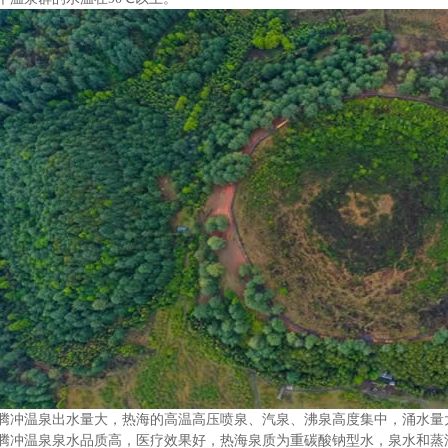
腾冲温泉出水量大，热海的高温高压喷泉、汽泉、沸泉高度集中，涌水量
腾冲温泉泉水品质高，医疗效果好，热海泉质为重碳酸钠型水，泉水和蒸