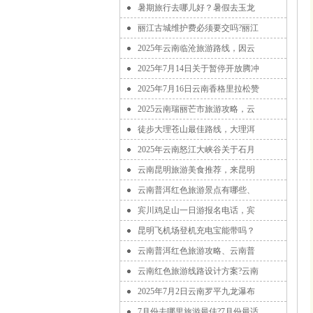
暑期旅行去哪儿好？暑假去玉龙
丽江古城维护费必须要交吗?丽江
2025年云南临沧旅游路线，因云
2025年7月14日关于暂停开放腾冲
2025年7月16日云南香格里拉松赞
2025云南瑞丽芒市旅游攻略，云
徒步大理苍山最佳路线，大理洱
2025年云南怒江大峡谷关于石月
云南昆明旅游美食推荐，来昆明
云南普洱红色旅游景点有哪些、
宾川鸡足山一日游报名电话，宾
昆明飞机场登机充电宝能带吗？
云南普洱红色旅游攻略、云南普
云南红色旅游线路设计方案?云南
2025年7月2日云南罗平九龙瀑布
7月份去哪里旅游最佳?7月份最适