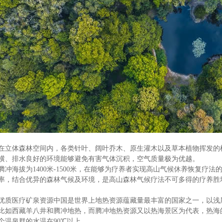
在立体森林空间内，各类针叶、阔叶乔木、原生灌木以及草本植物挥发的
横、排水良好的环境能够避免有害气体沉积，空气质量极为优越。
腾冲海拔为1400米-1500米，在能够为疗养者实现高山气候休养恢复疗
率，结合优异的森林气候及环境，是高山森林气候疗法不可多得的疗养胜
优质医疗矿泉资源中国是世界上地热资源蕴藏量最丰富的国家之一，以浅
比如西藏羊八井和腾冲地热，而腾冲地热资源又以热海景区为代表，热海的
个温泉群的水温在90℃以上。