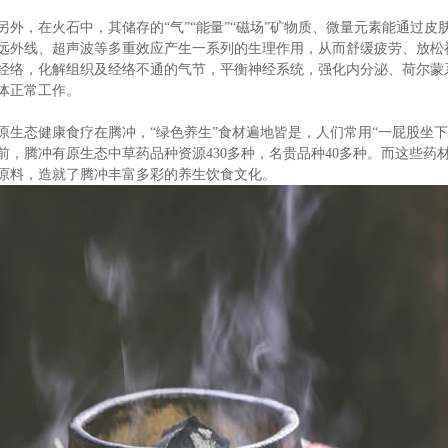
另外，在火石中，其储存的“气”“能量”“磁场”矿物质、微量元素能通过
远外线、超声波等多重效应产生一系列的生理作用，从而舒缓疲劳、放松
经络，化解组织及经络不通的气节，平衡神经系统，强化内分泌、荷尔蒙
体正常工作。
原生态健康食疗在腾冲，“绿色养生”食材遍地皆是，人们常用“一屁股坐
前，腾冲有原生态中草药品种资源430多种，名贵品种40多种。而这些
原料，造就了腾冲丰富多彩的养生饮食文化。