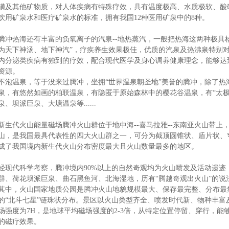
磺及其他矿物质，对人体疾病有特殊疗效，具有温度极高、水质极软、酸
饮用矿泉水和医疗矿泉水的标准，拥有我国12种医用矿泉中的8种。
腾冲热海还有丰富的负氧离子的汽泉--地热蒸汽，一般把热海这两种极具
为天下神汤、地下神汽”，疗疾养生效果极佳，优质的汽泉及热沸泉特别
内分泌类疾病有独到的疗效，配合现代医学及身心调养健康理念，能够达
资源。
不泡温泉，等于没来过腾冲，坐拥“世界温泉朝圣地”美誉的腾冲，除了热
泉，有悠然如画的柏联温泉，有隐匿于原始森林中的樱花谷温泉，有“太极
泉、坝派巨泉、大塘温泉等......
新生代火山能量磁场腾冲火山群位于地中海--喜马拉雅--东南亚火山带上
山，是我国最具代表性的四大火山群之一，可分为截顶圆锥状、盾片状、
成了我国境内新生代火山分布密度最大且火山数量最多的地区。
经现代科学考察，腾冲境内90%以上的自然奇观均为火山喷发及活动遗迹
群、荷花坝派巨泉、曲石黑鱼河、北海湿地，历有“腾越奇观出火山”的说
其中，火山国家地质公园是腾冲火山地貌规模最大、保存最完整、分布最
的“北斗七星”链珠状分布。景区以火山类型齐全、喷发时代新、物种丰富
场强度为7H，是地球平均磁场强度的2-3倍，从特定位置停留、穿行，
的磁疗效果。