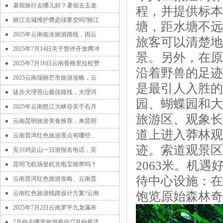
暑期旅行去哪儿好？暑假去玉龙
程，并提供标本
丽江古城维护费必须要交吗?丽江
塘，距水塘不远
2025年云南临沧旅游路线，因云
旅客可以清楚地
2025年7月14日关于暂停开放腾冲
景。另外，在原
2025年7月16日云南香格里拉松赞
沿着野兽的足迹
2025云南瑞丽芒市旅游攻略，云
是最引人入胜的
徒步大理苍山最佳路线，大理洱
园、蝴蝶园和大
2025年云南怒江大峡谷关于石月
旅游区、观象长
云南昆明旅游美食推荐，来昆明
道上进入莽林观
云南普洱红色旅游景点有哪些、
迹。索道观景区
宾川鸡足山一日游报名电话，宾
2063米。机
昆明飞机场登机充电宝能带吗？
待中心设施：在
云南普洱红色旅游攻略、云南普
云南红色旅游线路设计方案?云南
饱览原始森林奇
2025年7月2日云南罗平九龙瀑布
7月份去哪里旅游最佳?7月份最适