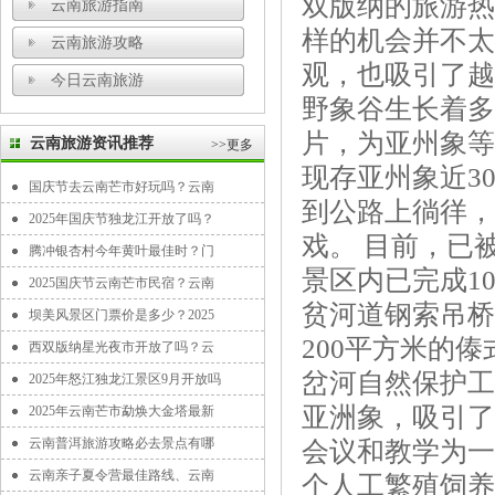
双版纳的旅游热
云南旅游指南
样的机会并不太
云南旅游攻略
观，也吸引了越
今日云南旅游
野象谷生长着多
片，为亚州象等
云南旅游资讯推荐
>>更多
现存亚州象近3
国庆节去云南芒市好玩吗？云南
到公路上徜徉，
2025年国庆节独龙江开放了吗？
戏。 目前，已
腾冲银杏村今年黄叶最佳时？门
景区内已完成1
2025国庆节云南芒市民宿？云南
贫河道钢索吊桥
坝美风景区门票价是多少？2025
200平方米的
西双版纳星光夜市开放了吗？云
岔河自然保护工
2025年怒江独龙江景区9月开放吗
亚洲象，吸引了
2025年云南芒市勐焕大金塔最新
云南普洱旅游攻略必去景点有哪
会议和教学为一
云南亲子夏令营最佳路线、云南
个人工繁殖饲养