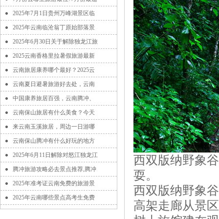
2025年7月1日贵州万峰湖景区临
2025年云南临沧翁丁原始部落景
2025年6月30日关于解除独龙江旅
2025云南香格里拉暑假旅游最新
云南旅居康养哪个最好？2025云
云南夏日避暑旅游好去处，云南
中国康养旅居百强，云南腾冲、
云南保山旅居有什么美食？今天
来云南玉溪旅居，周边一日游哪
云南保山腾冲有什么好玩的地方
2025年6月11日解除对怒江独龙江
西双版纳野象谷
腾冲旅游攻略必去景点推荐,腾冲
耍。
2025年准考证云南免费的旅游景
西双版纳野象谷
2025年云南哪些景点高考生免费
高架走廊从景区