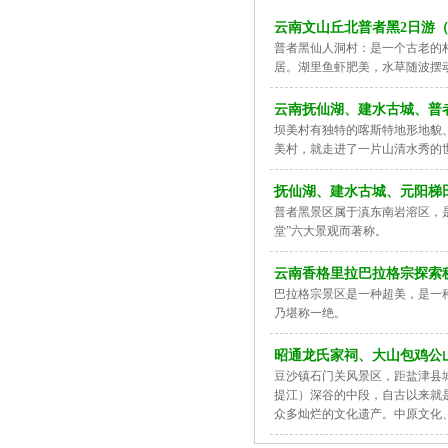
云南文山丘北普者黑2日游
普者黑仙人洞村：是一个古老的
居。湖里鱼虾肥美，水草随波摆
云南抚仙湖、建水古城、普
坝美村有独特的喀斯特地形地貌
美村，就走进了一片山清水秀的
抚仙湖、建水古城、元阳梯
普者黑景区属于滇东南岩溶区，
堂”六大景观而著称。
云南香格里拉巴拉格宗探索秘
巴拉格宗景区是一种超美，是一
乃堪称一绝。
昭通龙氏家祠、大山包鸡公
豆沙镇石门关风景区，距盐津县
提江）深谷的中段，自古以来就
众多灿烂的文化遗产。中原文化