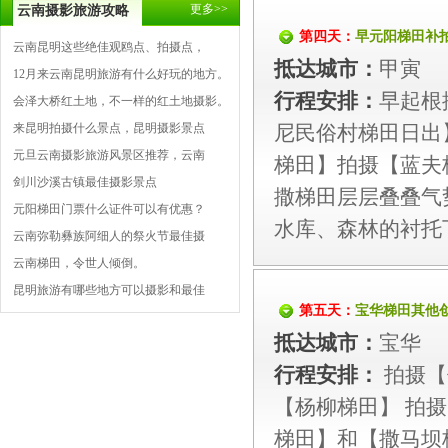
更多>>
云南摄影旅游攻略
第四天：
早元阳梯田补
云南昆明这些绝佳观鸥点、拍摄点，
抵达城市：
甲寅
12月来云南昆明旅游有什么好玩的地方。
行程安排：
早起根
会泽大桥红土地，不一样的红土地摄影。
来昆明拍摄什么景点，昆明摄影景点
尼民俗村梯田日出
元旦云南摄影旅游风景区推荐，云南
梯田】拍摄【蓝夫
剑川沙溪古镇最佳摄影景点
撒梯田层层叠叠气
元阳梯田门票什么证件可以有优惠？
水库、森林的衬托
云南弥勒彝族阿细人的祭火节最佳摄
云南梯田，令世人倾倒。
昆明旅游有哪些地方可以摄影和最佳
第五天：
宝华梯田其他
抵达城市：
宝华
行程安排：
拍摄【
【杨柳梯田】 拍
梯田】和【撒马坝