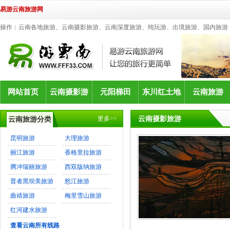
易游云南旅游网
操作：云南各地旅游、云南摄影旅游、云南深度旅游、纯玩游、出境旅游、国内旅游
网站首页
云南摄影游
元阳梯田
东川红土地
云南旅游
更多>>
云南摄影旅游
云南旅游分类
昆明旅游
大理旅游
丽江旅游
香格里拉旅游
腾冲瑞丽旅游
西双版纳旅游
普者黑坝美旅游
怒江旅游
曲靖旅游
梅里雪山旅游
红河建水旅游
查看云南所有线路