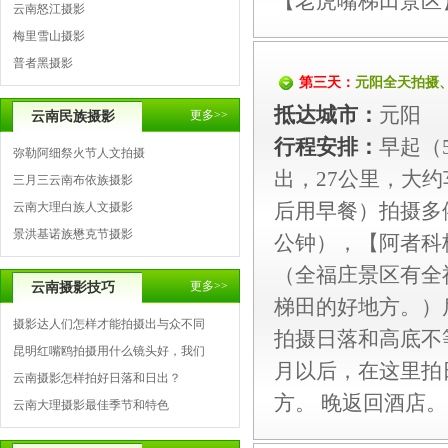
【老虎嘴梯田景区
云南怒江摄影
梅里雪山摄影
普者黑摄影
第三天：
元阳全天拍摄
抵达城市：
元阳
更多>>
云南民族摄影
行程安排：
早起（
弥勒阿细祭火节人文拍摄
出，27公里，大
三月三云南布依族摄影
后用早餐）拍摄多
云南大理白族人文摄影
景洪基诺族懋克节摄影
公钟），【阿者科
（全福庄景区有全
更多>>
云南摄影技巧
梯田的好地方。）
摄影达人们怎样才能拍摄出与众不同
拍摄日落和高底不
昆明红嘴鸥拍摄用什么镜头好，我们
月以后，在这里拍
云南摄影怎样拍好日落和日出？
方。 晚返回酒店。
云南大理摄影最佳季节和特色