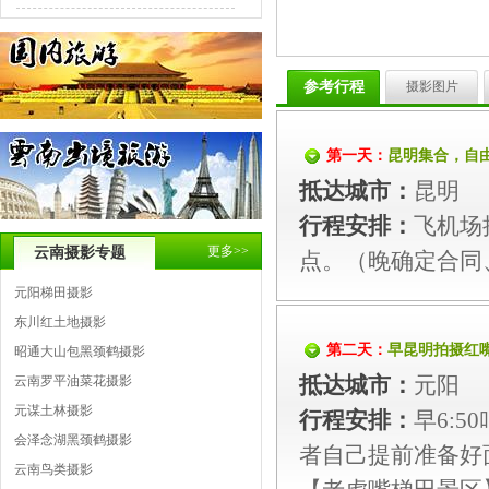
参考行程
摄影图片
第一天：
昆明集合，自
抵达城市：
昆明
行程安排：
飞机场
更多>>
云南摄影专题
点。（晚确定合同
元阳梯田摄影
东川红土地摄影
第二天：
早昆明拍摄红
昭通大山包黑颈鹤摄影
抵达城市：
元阳
云南罗平油菜花摄影
元谋土林摄影
行程安排：
早6:
会泽念湖黑颈鹤摄影
者自己提前准备好面
云南鸟类摄影