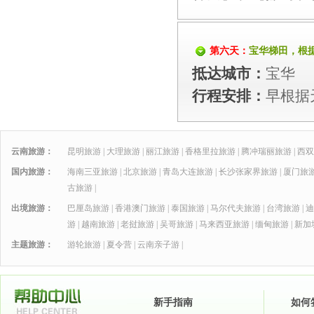
第六天：
宝华梯田，根
抵达城市：
宝华
行程安排：
早根据
云南旅游：
昆明旅游
|
大理旅游
|
丽江旅游
|
香格里拉旅游
|
腾冲瑞丽旅游
|
西双
国内旅游：
海南三亚旅游
|
北京旅游
|
青岛大连旅游
|
长沙张家界旅游
|
厦门旅
古旅游
|
出境旅游：
巴厘岛旅游
|
香港澳门旅游
|
泰国旅游
|
马尔代夫旅游
|
台湾旅游
|
迪
游
|
越南旅游
|
老挝旅游
|
吴哥旅游
|
马来西亚旅游
|
缅甸旅游
|
新加
主题旅游：
游轮旅游
|
夏令营
|
云南亲子游
|
新手指南
如何